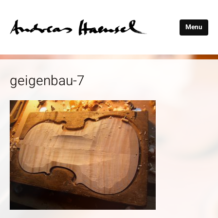
Menu
Andreas
Haensel
geigenbau-7