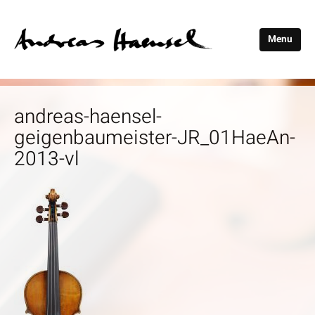
Menu
Andreas
Haensel
andreas-haensel-
geigenbaumeister-JR_01HaeAn-
2013-vl