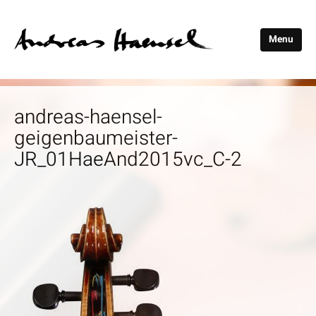
Menu
Andreas
Haensel
andreas-haensel-
geigenbaumeister-
JR_01HaeAnd2015vc_C-2