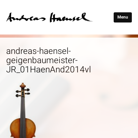
Menu
Andreas
Haensel
andreas-haensel-
geigenbaumeister-
JR_01HaenAnd2014vl