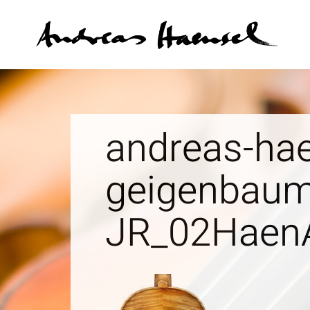
An
andreas-hae
geigenbaum
JR_02HaenA