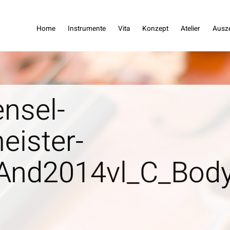
dreas Haensel
Home
Instrumente
Vita
Konzept
Atelier
Ausz
nsel-
eister-
nd2014vl_C_Body